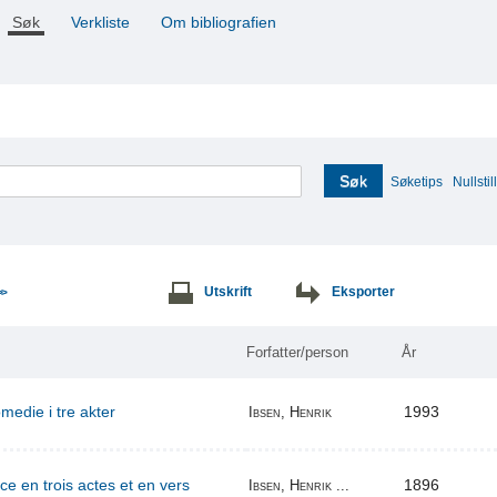
Søk
Verkliste
Om bibliografien
Søk
Søketips
Nullstill
Utskrift
Eksporter
>>
Forfatter/person
År
edie i tre akter
1993
Ibsen, Henrik
ce en trois actes et en vers
1896
Ibsen, Henrik ...