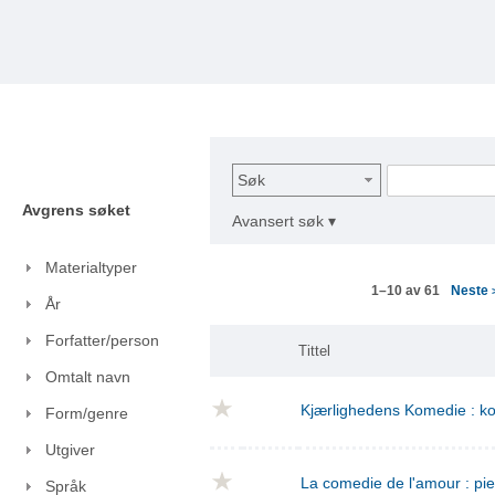
Søk
Avgrens søket
Avansert søk ▾
Materialtyper
Neste
1–10 av 61
År
Forfatter/person
Tittel
Omtalt navn
Kjærlighedens Komedie : kom
Form/genre
Utgiver
La comedie de l'amour : pie
Språk