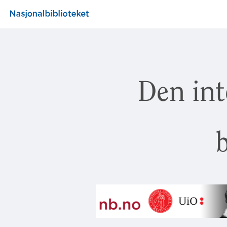
Den int
b