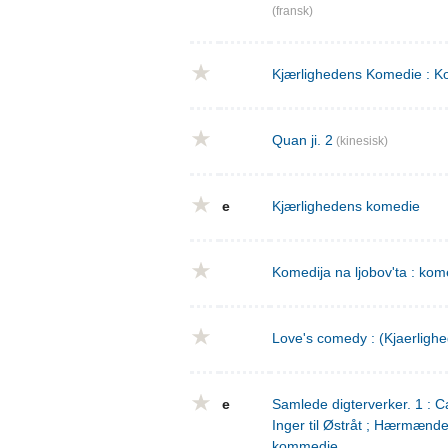
(fransk)
Kjærlighedens Komedie : Ko
Quan ji. 2
(kinesisk)
e
Kjærlighedens komedie
Komedija na ljobov'ta : komed
Love's comedy : (Kjaerligh
e
Samlede digterverker. 1 : Ca
Inger til Østråt ; Hærmænd
kommedie