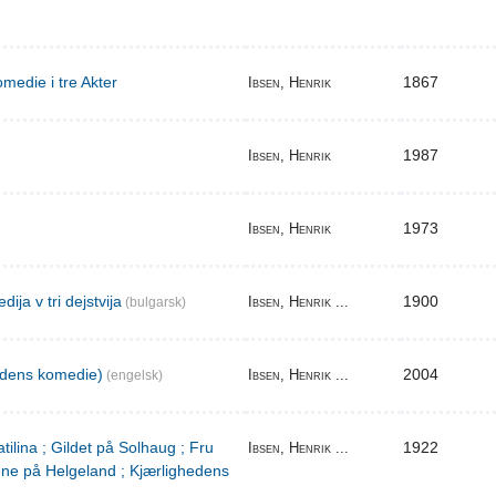
medie i tre Akter
1867
Ibsen, Henrik
1987
Ibsen, Henrik
1973
Ibsen, Henrik
ija v tri dejstvija
1900
Ibsen, Henrik ...
(bulgarsk)
edens komedie)
2004
Ibsen, Henrik ...
(engelsk)
tilina ; Gildet på Solhaug ; Fru
1922
Ibsen, Henrik ...
ene på Helgeland ; Kjærlighedens