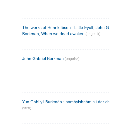
The works of Henrik Ibsen : Little Eyolf, John Gabriel
Borkman, When we dead awaken
(engelsk)
John Gabriel Borkman
(engelsk)
Yun Gabīiyil Burkmān : namāyishnāmihʹī dar chahār pardih
(farsi)