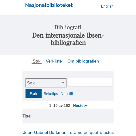
English
Bibliografi
Den internasjonale Ibsen-
bibliografien
Søk
Verkliste
Om bibliografien
Søk
Søk
Søketips
Nullstill
Neste
1–10 av 162
>>
Tittel
Jean-Gabriel Borkman : drame en quatre actes
(fransk)