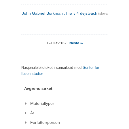
John Gabriel Borkman : hra v 4 dejstvách
(slovakisk)
Neste
1–10 av 162
>>
Nasjonalbiblioteket i samarbeid med
Senter for
Ibsen-studier
Avgrens søket
Materialtyper
År
Forfatter/person