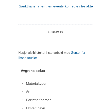
Sankthansnatten : en eventyrkomedie i tre akter
1–10 av 10
Nasjonalbiblioteket i samarbeid med
Senter for
Ibsen-studier
Avgrens søket
Materialtyper
År
Forfatter/person
Omtalt navn