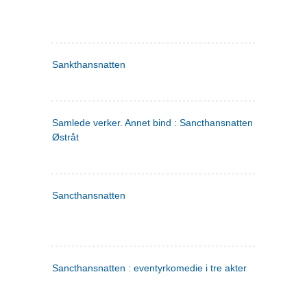
Sankthansnatten
Samlede verker. Annet bind : Sancthansnatten ; Fru Inger ti
Østråt
Sancthansnatten
Sancthansnatten : eventyrkomedie i tre akter