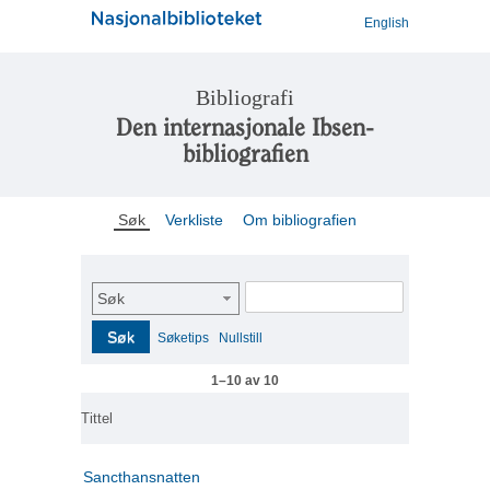
English
Bibliografi
Den internasjonale Ibsen-
bibliografien
Søk
Verkliste
Om bibliografien
Søk
Søk
Søketips
Nullstill
1–10 av 10
Tittel
Sancthansnatten