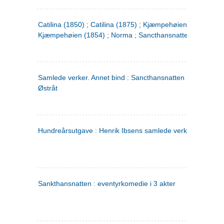
Catilina (1850) ; Catilina (1875) ; Kjæmpehøien (1850) ;
Kjæmpehøien (1854) ; Norma ; Sancthansnatten
Samlede verker. Annet bind : Sancthansnatten ; Fru Inger ti
Østråt
Hundreårsutgave : Henrik Ibsens samlede verker. 2
Sankthansnatten : eventyrkomedie i 3 akter