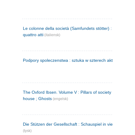
Le colonne della società (Samfundets stötter) : commedia 
quattro atti
(italiensk)
Podpory spoleczenstwa : sztuka w szterech aktach
(polsk)
The Oxford Ibsen. Volume V : Pillars of society ; A doll's
house ; Ghosts
(engelsk)
Die Stützen der Gesellschaft : Schauspiel in vier Aufzügen
(tysk)