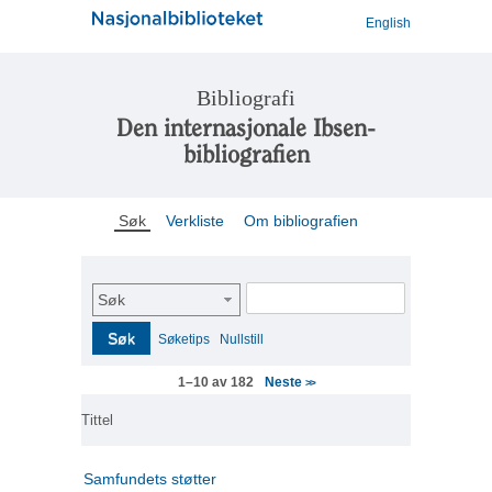
English
Bibliografi
Den internasjonale Ibsen-
bibliografien
Søk
Verkliste
Om bibliografien
Søk
Søk
Søketips
Nullstill
Neste
1–10 av 182
>>
Tittel
Samfundets støtter