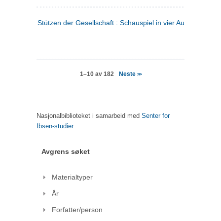
Stützen der Gesellschaft : Schauspiel in vier Aufzügen
(tysk
Neste
1–10 av 182
>>
Nasjonalbiblioteket i samarbeid med
Senter for
Ibsen-studier
Avgrens søket
Materialtyper
År
Forfatter/person