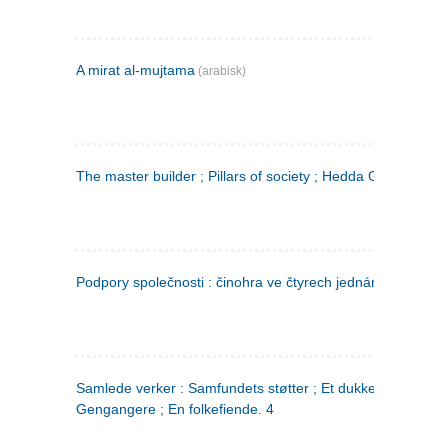
A mirat al-mujtama
(arabisk)
The master builder ; Pillars of society ; Hedda Gabler
Podpory společnosti : činohra ve čtyrech jednáních
(tsjekkis
Samlede verker : Samfundets støtter ; Et dukkehjem ;
Gengangere ; En folkefiende. 4