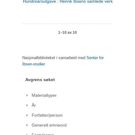
Hundreårsutgave : Henrik Ibsens samlede verker. 1
1–10 av 10
Nasjonalbiblioteket i samarbeid med
Senter for
Ibsen-studier
Avgrens søket
Materialtyper
År
Forfatter/person
Generelt emneord