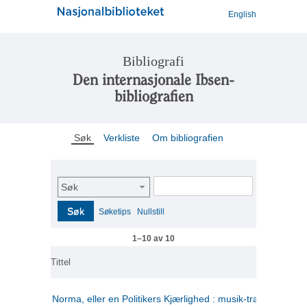
English
Bibliografi
Den internasjonale Ibsen-
bibliografien
Søk
Verkliste
Om bibliografien
Søk
Søk
Søketips
Nullstill
1–10 av 10
Tittel
Norma, eller en Politikers Kjærlighed : musik-tragedie i tre