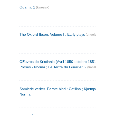
Quan ji. 1
(kinesisk)
The Oxford Ibsen. Volume I : Early plays
(engelsk)
OEuvres de Kristiania (Avril 1850-octobre 1851) : Poèmes 
Proses - Norma ; Le Tertre du Guerrier. 2
(fransk)
Samlede verker. Første bind : Catilina ; Kjæmpehøien ;
Norma