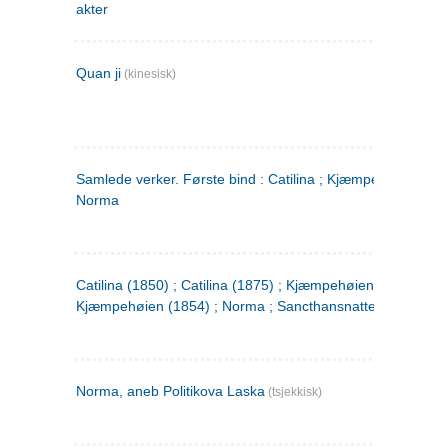
akter
Quan ji
(kinesisk)
Samlede verker. Første bind : Catilina ; Kjæmpehøien ;
Norma
Catilina (1850) ; Catilina (1875) ; Kjæmpehøien (1850) ;
Kjæmpehøien (1854) ; Norma ; Sancthansnatten
Norma, aneb Politikova Laska
(tsjekkisk)