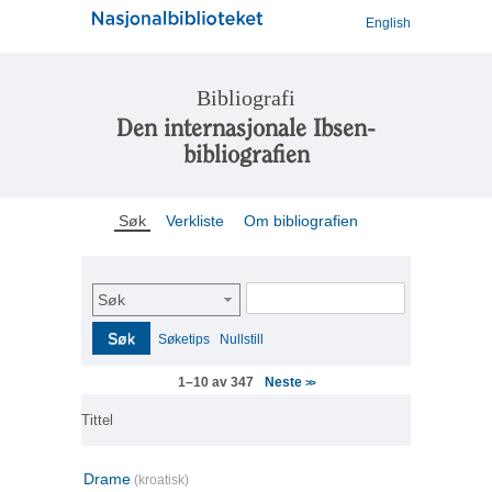
English
Bibliografi
Den internasjonale Ibsen-
bibliografien
Søk
Verkliste
Om bibliografien
Søk
Søk
Søketips
Nullstill
Neste
1–10 av 347
>>
Tittel
Drame
(kroatisk)