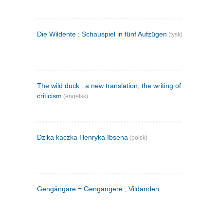
Die Wildente : Schauspiel in fünf Aufzügen
(tysk)
The wild duck : a new translation, the writing of the play,
criticism
(engelsk)
Dzika kaczka Henryka Ibsena
(polsk)
Gengångare = Gengangere ; Vildanden