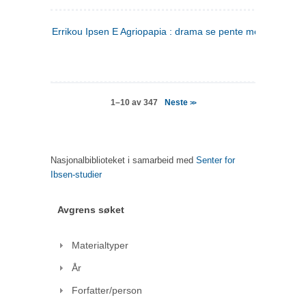
Errikou Ipsen E Agriopapia : drama se pente mere
(gresk)
Neste
1–10 av 347
>>
Nasjonalbiblioteket i samarbeid med
Senter for
Ibsen-studier
Avgrens søket
Materialtyper
År
Forfatter/person