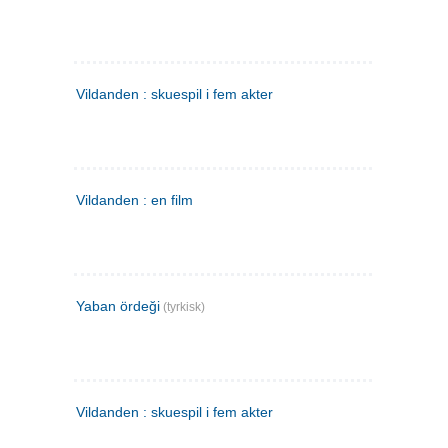
Vildanden : skuespil i fem akter
Vildanden : en film
Yaban ördeği
(tyrkisk)
Vildanden : skuespil i fem akter