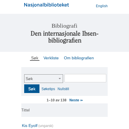
English
Bibliografi
Den internasjonale Ibsen-
bibliografien
Søk
Verkliste
Om bibliografien
Søk
Søk
Søketips
Nullstill
Neste
1–10 av 138
>>
Tittel
Kis Eyolf
(ungarsk)