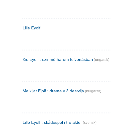
Lille Eyolf
Kis Eyolf : szinmű három felvonásban
(ungarsk)
Malkijat Ejolf : drama v 3 destvija
(bulgarsk)
Lille Eyolf : skådespel i tre akter
(svensk)