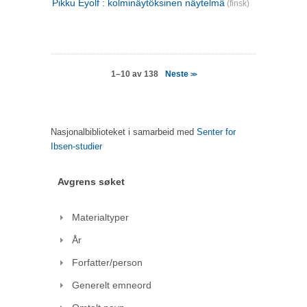
Pikku Eyolf : kolminäytöksinen näytelmä
(finsk)
Neste
1–10 av 138
>>
Nasjonalbiblioteket i samarbeid med
Senter for
Ibsen-studier
Avgrens søket
Materialtyper
År
Forfatter/person
Generelt emneord