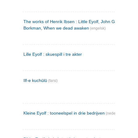
The works of Henrik Ibsen : Little Eyolf, John Gabriel
Borkman, When we dead awaken
(engelsk)
Lille Eyolf : skuespill i tre akter
īlf-e kuchūlū
(farsi)
Kleine Eyolf : tooneelspel in drie bedrijven
(nederlandsk)