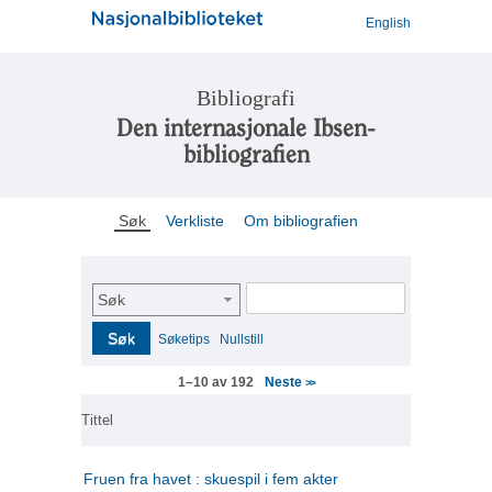
English
Bibliografi
Den internasjonale Ibsen-
bibliografien
Søk
Verkliste
Om bibliografien
Søk
Søk
Søketips
Nullstill
Neste
1–10 av 192
>>
Tittel
Fruen fra havet : skuespil i fem akter