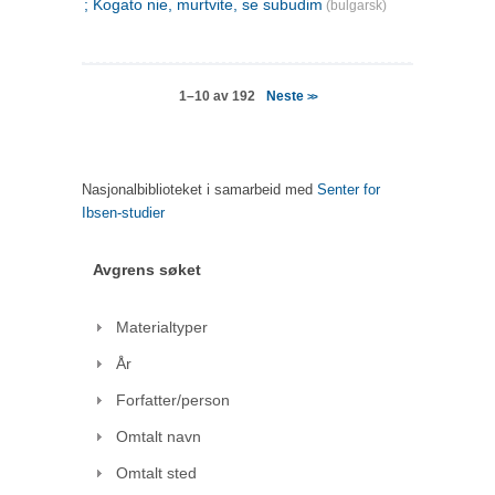
; Kogato nie, murtvite, se subudim
(bulgarsk)
Neste
1–10 av 192
>>
Nasjonalbiblioteket i samarbeid med
Senter for
Ibsen-studier
Avgrens søket
Materialtyper
År
Forfatter/person
Omtalt navn
Omtalt sted