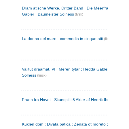
Dram atische Werke. Dritter Band : Die Meerfrau ; Hedda
Gabler ; Baumeister Solness
(tysk)
La donna del mare : commedia in cinque atti
(italiensk)
Valitut draamat. VI : Meren tytär ; Hedda Gabler ; Rakentaj
Solness
(finsk)
Fruen fra Havet : Skuespil i 5 Akter af Henrik Ibsen
Kuklen dom ; Divata patica ; Ženata ot moreto ; Malkijat Ejo