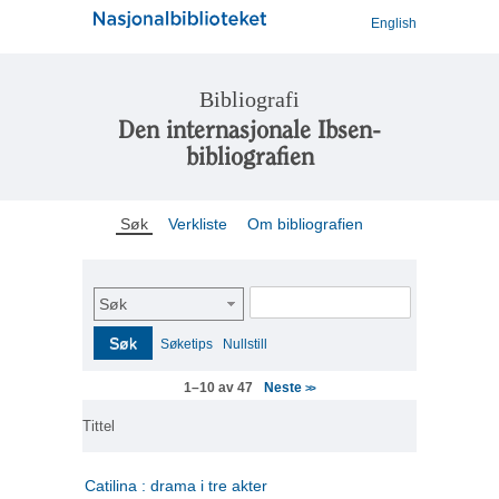
English
Bibliografi
Den internasjonale Ibsen-
bibliografien
Søk
Verkliste
Om bibliografien
Søk
Søk
Søketips
Nullstill
Neste
1–10 av 47
>>
Tittel
Catilina : drama i tre akter