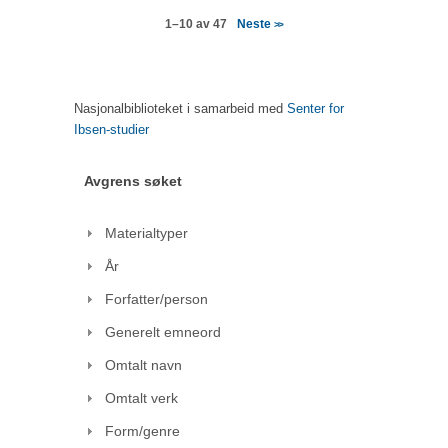
Neste
1–10 av 47
>>
Nasjonalbiblioteket i samarbeid med
Senter for
Ibsen-studier
Avgrens søket
Materialtyper
År
Forfatter/person
Generelt emneord
Omtalt navn
Omtalt verk
Form/genre