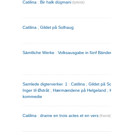
Catilina : Bir halk düşmani
(tyrkisk)
Catilina ; Gildet på Solhaug
Sämtliche Werke : Volksausgabe in fünf Bänden
(tysk)
Samlede digterverker. 1 : Catilina ; Gildet på Solhaug ; Fru
Inger til Østråt ; Hærmændene på Helgeland ; Kjærlighede
kommedie
Catilina : drame en trois actes et en vers
(fransk)