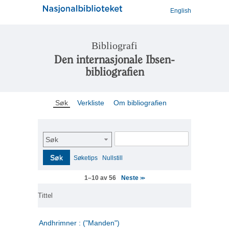
English
Bibliografi
Den internasjonale Ibsen-
bibliografien
Søk
Verkliste
Om bibliografien
Søk
Søk
Søketips
Nullstill
Neste
1–10 av 56
>>
Tittel
Andhrimner : ("Manden")