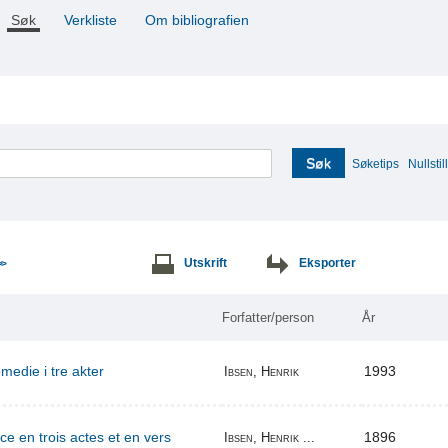
Søk
Verkliste
Om bibliografien
Søk
Søketips
Nullstill
Utskrift
Eksporter
>>
Forfatter/person
År
edie i tre akter
1993
Ibsen, Henrik
ce en trois actes et en vers
1896
Ibsen, Henrik ...