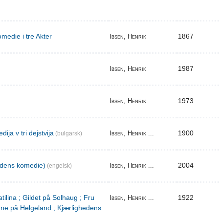
medie i tre Akter
1867
Ibsen, Henrik
1987
Ibsen, Henrik
1973
Ibsen, Henrik
ija v tri dejstvija
1900
Ibsen, Henrik ...
(bulgarsk)
edens komedie)
2004
Ibsen, Henrik ...
(engelsk)
tilina ; Gildet på Solhaug ; Fru
1922
Ibsen, Henrik ...
ene på Helgeland ; Kjærlighedens