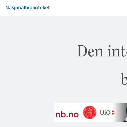
Den int
b