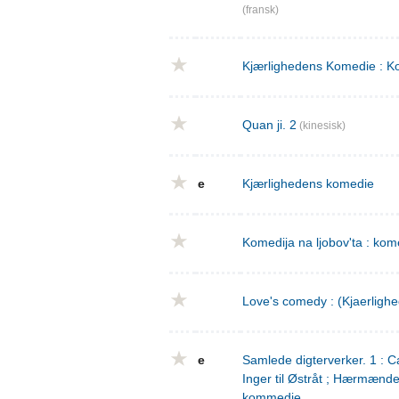
(fransk)
Kjærlighedens Komedie : Ko
Quan ji. 2
(kinesisk)
e
Kjærlighedens komedie
Komedija na ljobov'ta : komed
Love's comedy : (Kjaerligh
e
Samlede digterverker. 1 : Ca
Inger til Østråt ; Hærmænd
kommedie