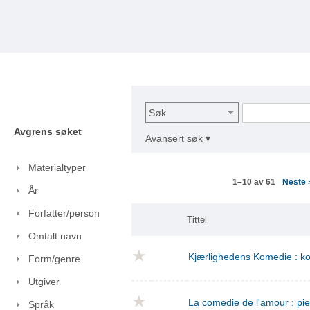
Søk
Avgrens søket
Avansert søk ▾
Materialtyper
Neste
1–10 av 61
År
Forfatter/person
Tittel
Omtalt navn
Kjærlighedens Komedie : kom
Form/genre
Utgiver
La comedie de l'amour : pie
Språk