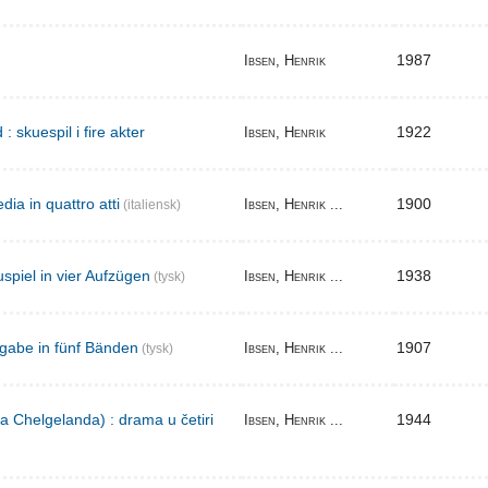
1987
Ibsen, Henrik
skuespil i fire akter
1922
Ibsen, Henrik
ia in quattro atti
1900
Ibsen, Henrik ...
(italiensk)
spiel in vier Aufzügen
1938
Ibsen, Henrik ...
(tysk)
gabe in fünf Bänden
1907
Ibsen, Henrik ...
(tysk)
a Chelgelanda) : drama u četiri
1944
Ibsen, Henrik ...