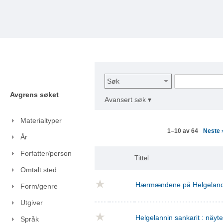
Søk
Avgrens søket
Avansert søk ▾
Materialtyper
Neste
1–10 av 64
År
Forfatter/person
Tittel
Omtalt sted
Hærmændene på Helgelan
Form/genre
Utgiver
Helgelannin sankarit : näyt
Språk