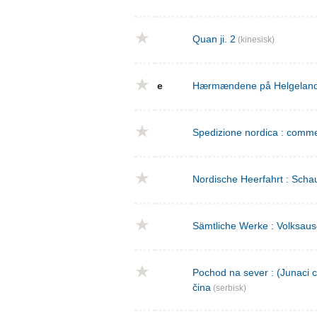
Quan ji. 2
(kinesisk)
e
Hærmændene på Helgeland : 
Spedizione nordica : commed
Nordische Heerfahrt : Schau
Sämtliche Werke : Volksaus
Pochod na sever : (Junaci c
čina
(serbisk)