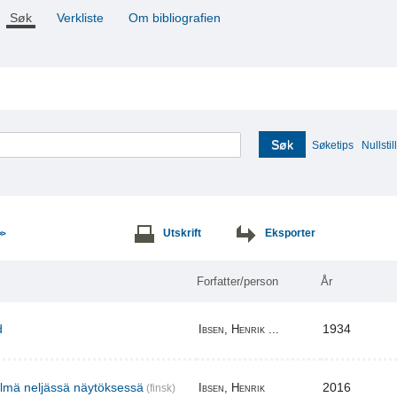
Søk
Verkliste
Om bibliografien
Søk
Søketips
Nullstill
Utskrift
Eksporter
>>
Forfatter/person
År
d
1934
Ibsen, Henrik ...
elmä neljässä näytöksessä
2016
Ibsen, Henrik
(finsk)