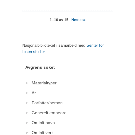
Neste
1–10 av 15
>>
Nasjonalbiblioteket i samarbeid med
Senter for
Ibsen-studier
Avgrens søket
Materialtyper
År
Forfatter/person
Generelt emneord
Omtalt navn
Omtalt verk