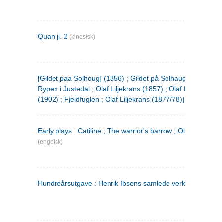
Quan ji. 2
(kinesisk)
[Gildet paa Solhoug] (1856) ; Gildet på Solhaug (1883) ;
Rypen i Justedal ; Olaf Liljekrans (1857) ; Olaf Liljekrans
(1902) ; Fjeldfuglen ; Olaf Liljekrans (1877/78)]
Early plays : Catiline ; The warrior's barrow ; Olaf Liljekran
(engelsk)
Hundreårsutgave : Henrik Ibsens samlede verker. 3