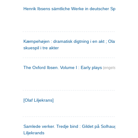
Henrik Ibsens sämtliche Werke in deutscher Sprache. 2
(ty
Kæmpehøjen : dramatisk digtning i en akt ; Olaf Liljekrans 
skuespil i tre akter
The Oxford Ibsen. Volume I : Early plays
(engelsk)
[Olaf Liljekrans]
Samlede verker. Tredje bind : Gildet på Solhaug ; Olaf
Liljekrands