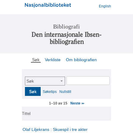
English
Bibliografi
Den internasjonale Ibsen-
bibliografien
Søk
Verkliste
Om bibliografien
Søk
Søk
Søketips
Nullstill
Neste
1–10 av 15
>>
Tittel
Olaf Liljekrans : Skuespil i tre akter