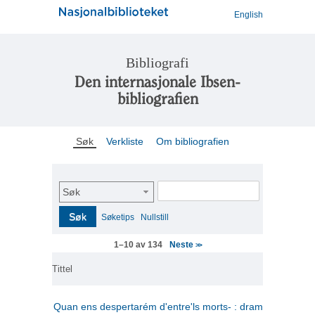
English
Bibliografi
Den internasjonale Ibsen-
bibliografien
Søk
Verkliste
Om bibliografien
Søk
Søk
Søketips
Nullstill
Neste
1–10 av 134
>>
Tittel
Quan ens despertarém d'entre'ls morts- : drama en tres