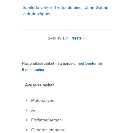
Samlede verker. Trettende bind : John Gabriel Borkman ; 
vi døde vågner
Neste
1–10 av 134
>>
Nasjonalbiblioteket i samarbeid med
Senter for
Ibsen-studier
Avgrens søket
Materialtyper
År
Forfatter/person
Generelt emneord