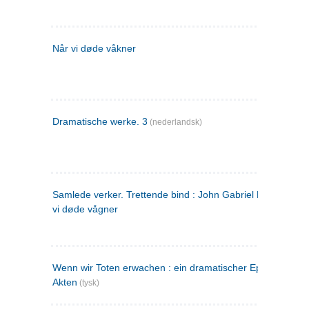
Når vi døde våkner
Dramatische werke. 3
(nederlandsk)
Samlede verker. Trettende bind : John Gabriel Borkman ; 
vi døde vågner
Wenn wir Toten erwachen : ein dramatischer Epilog in drei
Akten
(tysk)