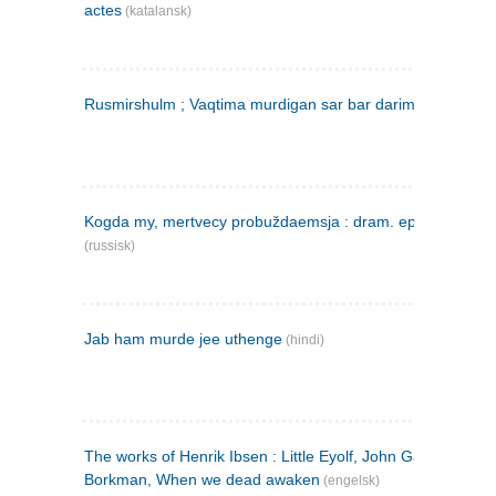
actes
(katalansk)
Rusmirshulm ; Vaqtima murdigan sar bar darim
(farsi)
Kogda my, mertvecy probuždaemsja : dram. epilog v 3 d
(russisk)
Jab ham murde jee uthenge
(hindi)
The works of Henrik Ibsen : Little Eyolf, John Gabriel
Borkman, When we dead awaken
(engelsk)