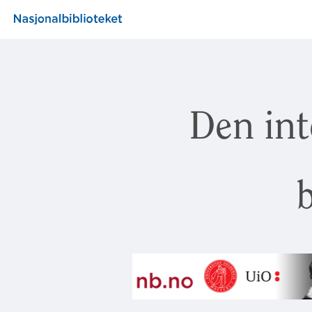
Den int
b