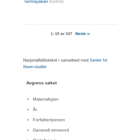
Tarmayakan
(kurdisk)
Neste
1–10 av 347
>>
Nasjonalbiblioteket i samarbeid med
Senter for
Ibsen-studier
Avgrens søket
Materialtyper
År
Forfatter/person
Generelt emneord