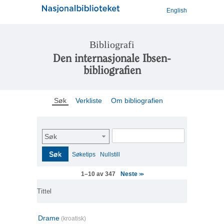
English
Bibliografi
Den internasjonale Ibsen-
bibliografien
Søk
Verkliste
Om bibliografien
Søk
Søk
Søketips
Nullstill
Neste
1–10 av 347
>>
Tittel
Drame
(kroatisk)