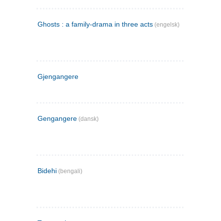
Ghosts : a family-drama in three acts
(engelsk)
Gjengangere
Gengangere
(dansk)
Bidehi
(bengali)