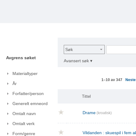
Søk
Avgrens søket
Avansert søk ▾
Materialtyper
Nest
1–10 av 347
År
Forfatter/person
Tittel
Generelt emneord
Drame
(kroatisk)
Omtalt navn
Omtalt verk
Vildanden : skuespil i fem a
Form/genre