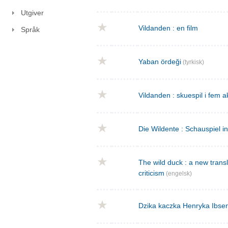
Utgiver
Vildanden : en film
Språk
Yaban ördeği
(tyrkisk)
Vildanden : skuespil i fem a
Die Wildente : Schauspiel i
The wild duck : a new transla
criticism
(engelsk)
Dzika kaczka Henryka Ibse