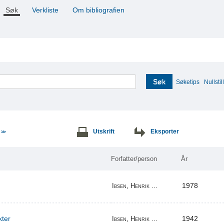
Søk
Verkliste
Om bibliografien
Søk
Søketips
Nullstill
e
Utskrift
Eksporter
>>
Forfatter/person
År
1978
Ibsen, Henrik ...
kter
1942
Ibsen, Henrik ...