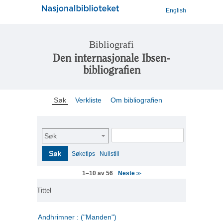
English
Bibliografi
Den internasjonale Ibsen-
bibliografien
Søk
Verkliste
Om bibliografien
Søk
Søk
Søketips
Nullstill
Neste
1–10 av 56
>>
Tittel
Andhrimner : ("Manden")