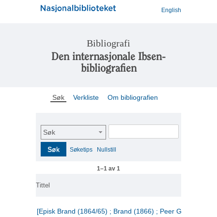
English
Bibliografi
Den internasjonale Ibsen-
bibliografien
Søk
Verkliste
Om bibliografien
Søk
Søk
Søketips
Nullstill
1–1 av 1
Tittel
[Episk Brand (1864/65) ; Brand (1866) ; Peer Gynt (1867)]