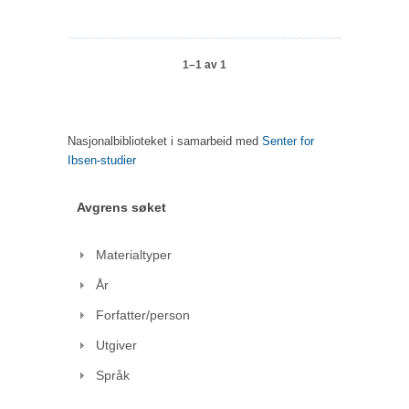
1–1 av 1
Nasjonalbiblioteket i samarbeid med
Senter for
Ibsen-studier
Avgrens søket
Materialtyper
År
Forfatter/person
Utgiver
Språk