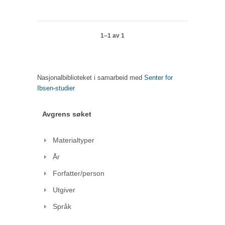
1–1 av 1
Nasjonalbiblioteket i samarbeid med
Senter for
Ibsen-studier
Avgrens søket
Materialtyper
År
Forfatter/person
Utgiver
Språk