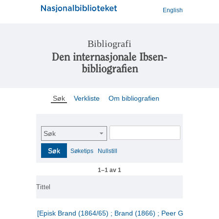
English
Bibliografi
Den internasjonale Ibsen-
bibliografien
Søk
Verkliste
Om bibliografien
Søk
Søk
Søketips
Nullstill
1–1 av 1
Tittel
[Episk Brand (1864/65) ; Brand (1866) ; Peer Gynt (1867)]