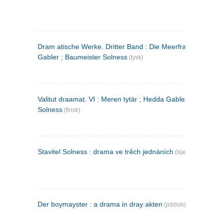
Dram atische Werke. Dritter Band : Die Meerfrau ; Hedda
Gabler ; Baumeister Solness
(tysk)
Valitut draamat. VI : Meren tytär ; Hedda Gabler ; Rakentaj
Solness
(finsk)
Stavitel Solness : drama ve trěch jednáních
(tsjekkisk)
Der boymayster : a drama in dray akten
(jiddish)