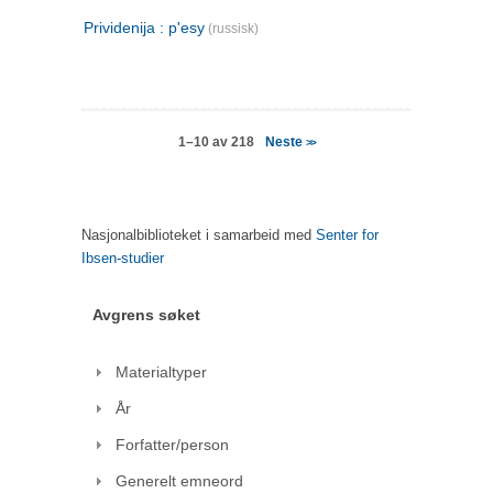
Prividenija : p'esy
(russisk)
Neste
1–10 av 218
>>
Nasjonalbiblioteket i samarbeid med
Senter for
Ibsen-studier
Avgrens søket
Materialtyper
År
Forfatter/person
Generelt emneord