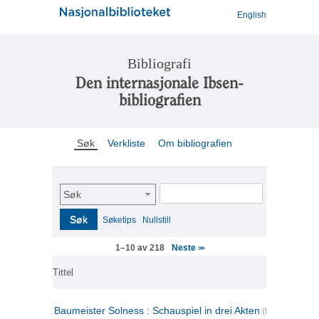
English
Bibliografi
Den internasjonale Ibsen-
bibliografien
Søk
Verkliste
Om bibliografien
Søk
Søk
Søketips
Nullstill
Neste
1–10 av 218
>>
Tittel
Baumeister Solness : Schauspiel in drei Akten
(tysk)