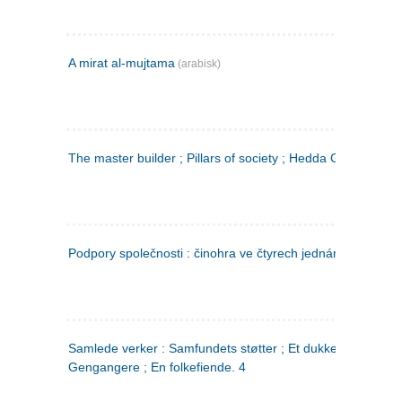
A mirat al-mujtama
(arabisk)
The master builder ; Pillars of society ; Hedda Gabler
Podpory společnosti : činohra ve čtyrech jednáních
(tsjekkis
Samlede verker : Samfundets støtter ; Et dukkehjem ;
Gengangere ; En folkefiende. 4