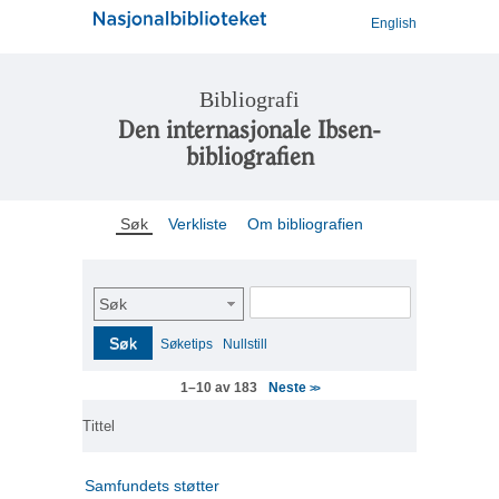
English
Bibliografi
Den internasjonale Ibsen-
bibliografien
Søk
Verkliste
Om bibliografien
Søk
Søk
Søketips
Nullstill
Neste
1–10 av 183
>>
Tittel
Samfundets støtter