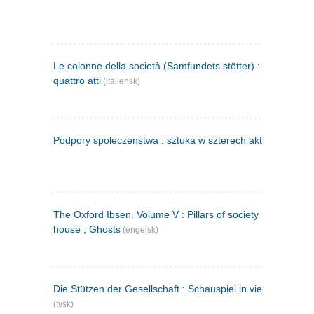
Le colonne della società (Samfundets stötter) : commedia 
quattro atti
(italiensk)
Podpory spoleczenstwa : sztuka w szterech aktach
(polsk)
The Oxford Ibsen. Volume V : Pillars of society ; A doll's
house ; Ghosts
(engelsk)
Die Stützen der Gesellschaft : Schauspiel in vier Aufzügen
(tysk)