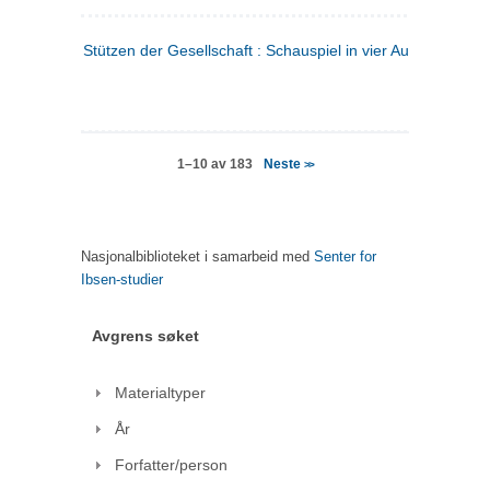
Stützen der Gesellschaft : Schauspiel in vier Aufzügen
(tysk
Neste
1–10 av 183
>>
Nasjonalbiblioteket i samarbeid med
Senter for
Ibsen-studier
Avgrens søket
Materialtyper
År
Forfatter/person