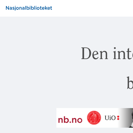
Den int
b