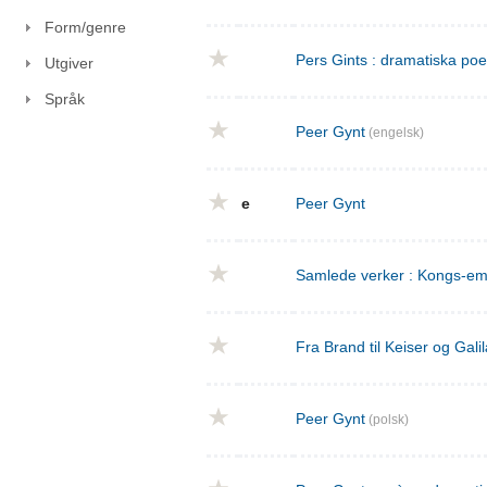
Form/genre
Pers Gints : dramatiska po
Utgiver
Språk
Peer Gynt
(engelsk)
e
Peer Gynt
Samlede verker : Kongs-emn
Fra Brand til Keiser og Gal
Peer Gynt
(polsk)