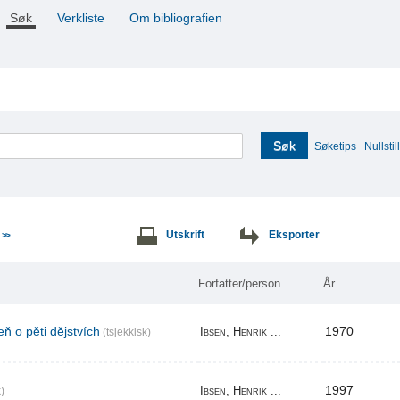
Søk
Verkliste
Om bibliografien
Søk
Søketips
Nullstill
e
Utskrift
Eksporter
>>
Forfatter/person
År
ň o pěti dějstvích
1970
Ibsen, Henrik ...
(tsjekkisk)
1997
Ibsen, Henrik ...
)