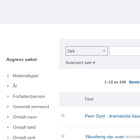
Søk
Avgrens søket
Avansert søk ▾
Materialtyper
Nest
1–10 av 448
År
Forfatter/person
Tittel
Generelt emneord
Peer Gynt : dramatická báse
Omtalt navn
Omtalt sted
Yibusheng xiju xuan
(kinesisk
Omtalt verk