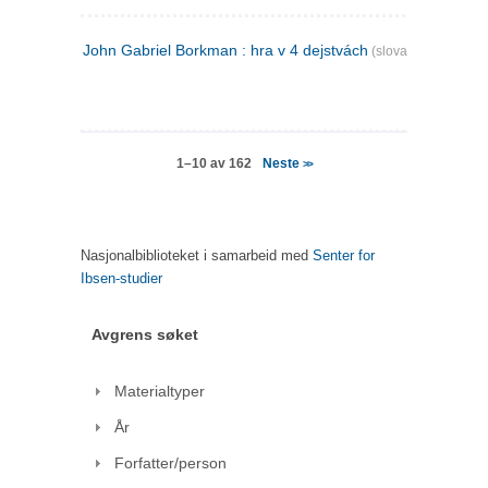
John Gabriel Borkman : hra v 4 dejstvách
(slovakisk)
Neste
1–10 av 162
>>
Nasjonalbiblioteket i samarbeid med
Senter for
Ibsen-studier
Avgrens søket
Materialtyper
År
Forfatter/person