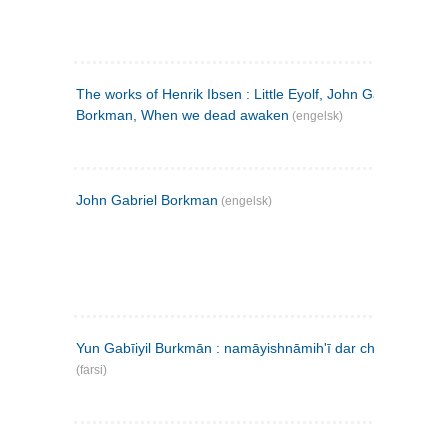
The works of Henrik Ibsen : Little Eyolf, John Gabriel
Borkman, When we dead awaken
(engelsk)
John Gabriel Borkman
(engelsk)
Yun Gabīiyil Burkmān : namāyishnāmihʹī dar chahār pardih
(farsi)