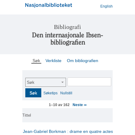
English
Bibliografi
Den internasjonale Ibsen-
bibliografien
Søk
Verkliste
Om bibliografien
Søk
Søk
Søketips
Nullstill
Neste
1–10 av 162
>>
Tittel
Jean-Gabriel Borkman : drame en quatre actes
(fransk)