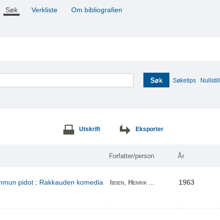
Søk
Verkliste
Om bibliografien
Søk
Søketips
Nullstill
Utskrift
Eksporter
Forfatter/person
År
kummun pidot ; Rakkauden komedia
1963
Ibsen, Henrik ...