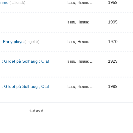
primo
1959
Ibsen, Henrik ...
(italiensk)
1995
Ibsen, Henrik
: Early plays
1970
Ibsen, Henrik ...
(engelsk)
 : Gildet på Solhaug ; Olaf
1929
Ibsen, Henrik ...
 : Gildet på Solhaug ; Olaf
1999
Ibsen, Henrik ...
1–6 av 6