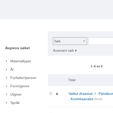
Søk
Avgrens søket
Avansert søk ▾
Materialtyper
1–6 av 6
År
Forfatter/person
Tittel
Form/genre
e
Valitut draamat. I : Päivä
Utgiver
; Kuninkaanalut
(finsk)
Språk