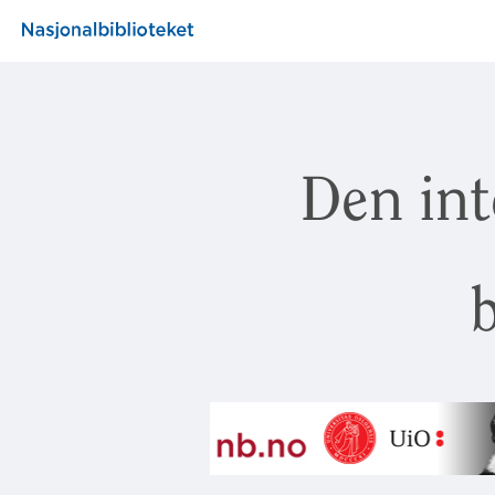
Den int
b