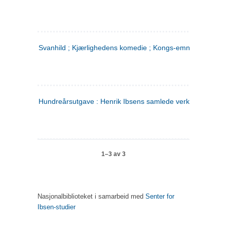
Svanhild ; Kjærlighedens komedie ; Kongs-emnerne
Hundreårsutgave : Henrik Ibsens samlede verker. 4
1–3 av 3
Nasjonalbiblioteket i samarbeid med
Senter for
Ibsen-studier