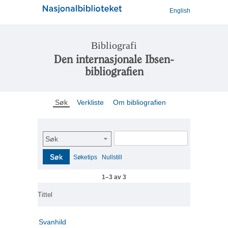
English
Bibliografi
Den internasjonale Ibsen-
bibliografien
Søk
Verkliste
Om bibliografien
Søk
Søk
Søketips
Nullstill
1–3 av 3
Tittel
Svanhild