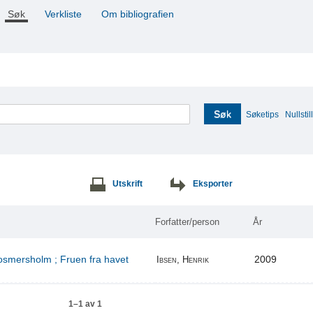
Søk
Verkliste
Om bibliografien
Søk
Søketips
Nullstill
Utskrift
Eksporter
Forfatter/person
År
Rosmersholm ; Fruen fra havet
2009
Ibsen, Henrik
1–1 av 1