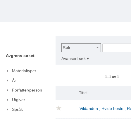
Søk
Avgrens søket
Avansert søk ▾
Materialtyper
1–1 av 1
År
Forfatter/person
Tittel
Utgiver
Vildanden ; Hvide heste ; 
Språk