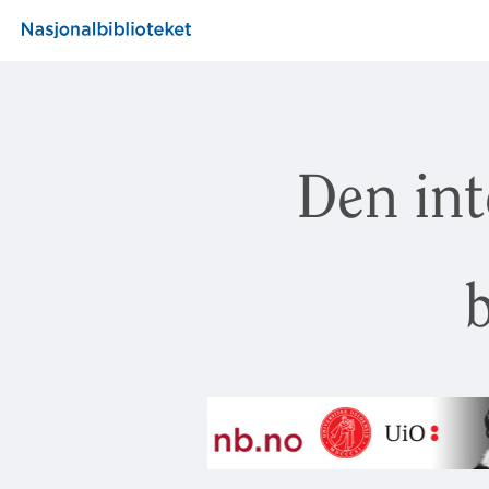
Den int
b