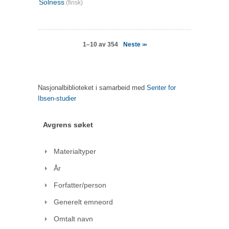
Solness
(finsk)
Neste
1–10 av 354
>>
Nasjonalbiblioteket i samarbeid med
Senter for
Ibsen-studier
Avgrens søket
Materialtyper
År
Forfatter/person
Generelt emneord
Omtalt navn