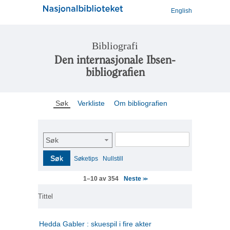
English
Bibliografi
Den internasjonale Ibsen-
bibliografien
Søk
Verkliste
Om bibliografien
Søk
Søk
Søketips
Nullstill
Neste
1–10 av 354
>>
Tittel
Hedda Gabler : skuespil i fire akter