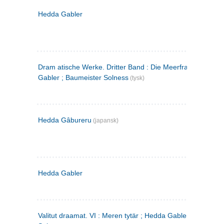
Hedda Gabler
Dram atische Werke. Dritter Band : Die Meerfrau ; Hedda
Gabler ; Baumeister Solness
(tysk)
Hedda Gâbureru
(japansk)
Hedda Gabler
Valitut draamat. VI : Meren tytär ; Hedda Gabler ; Rakentaj