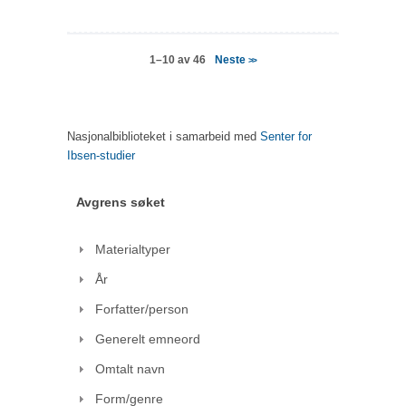
Neste
1–10 av 46
>>
Nasjonalbiblioteket i samarbeid med
Senter for
Ibsen-studier
Avgrens søket
Materialtyper
År
Forfatter/person
Generelt emneord
Omtalt navn
Form/genre