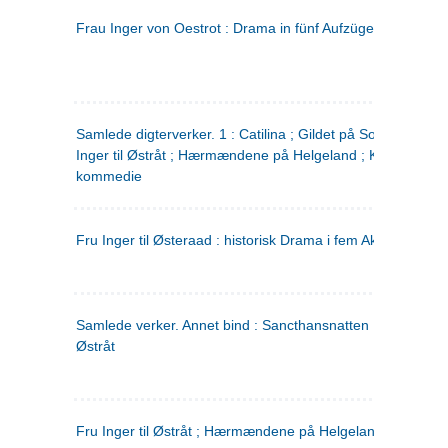
Frau Inger von Oestrot : Drama in fünf Aufzügen
(tysk)
Samlede digterverker. 1 : Catilina ; Gildet på Solhaug ; Fru
Inger til Østråt ; Hærmændene på Helgeland ; Kjærlighede
kommedie
Fru Inger til Østeraad : historisk Drama i fem Akter
Samlede verker. Annet bind : Sancthansnatten ; Fru Inger ti
Østråt
Fru Inger til Østråt ; Hærmændene på Helgeland