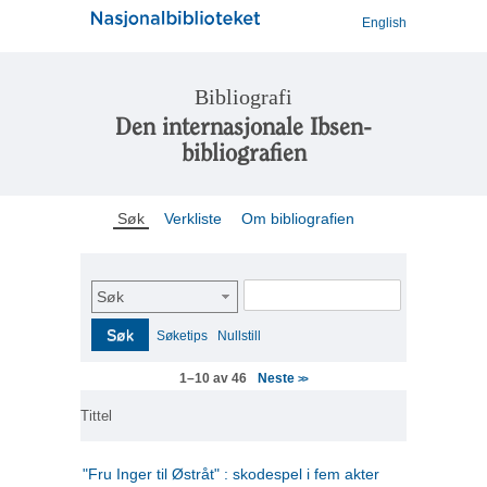
English
Bibliografi
Den internasjonale Ibsen-
bibliografien
Søk
Verkliste
Om bibliografien
Søk
Søk
Søketips
Nullstill
Neste
1–10 av 46
>>
Tittel
"Fru Inger til Østråt" : skodespel i fem akter