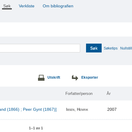
Søk
Verkliste
Om bibliografien
Søk
Søketips
Nullstill
Utskrift
Eksporter
Forfatter/person
År
and (1866) ; Peer Gynt (1867)]
2007
Ibsen, Henrik
1–1 av 1