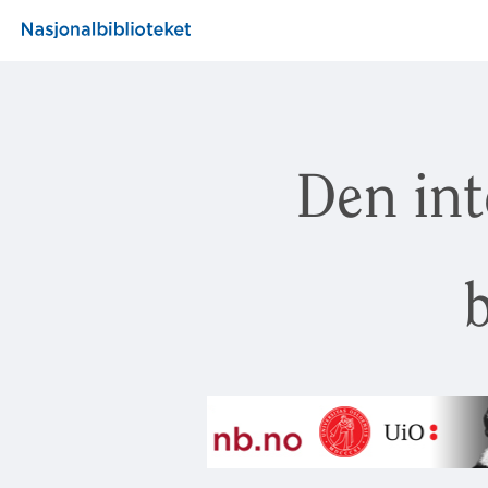
Den int
b