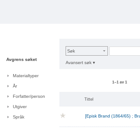
Søk
Avgrens søket
Avansert søk ▾
Materialtyper
1–1 av 1
År
Forfatter/person
Tittel
Utgiver
[Episk Brand (1864/65) ; Br
Språk