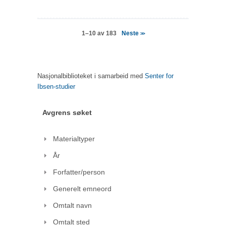
Neste
1–10 av 183
>>
Nasjonalbiblioteket i samarbeid med
Senter for
Ibsen-studier
Avgrens søket
Materialtyper
År
Forfatter/person
Generelt emneord
Omtalt navn
Omtalt sted