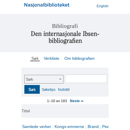
English
Bibliografi
Den internasjonale Ibsen-
bibliografien
Søk
Verkliste
Om bibliografien
Søk
Søk
Søketips
Nullstill
Neste
1–10 av 183
>>
Tittel
Samlede verker : Kongs-emnerne ; Brand ; Peer Gynt. 2