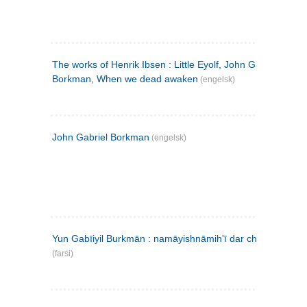
The works of Henrik Ibsen : Little Eyolf, John Gabriel
Borkman, When we dead awaken
(engelsk)
John Gabriel Borkman
(engelsk)
Yun Gabīiyil Burkmān : namāyishnāmihʹī dar chahār pardih
(farsi)