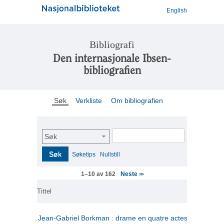
English
Bibliografi
Den internasjonale Ibsen-
bibliografien
Søk
Verkliste
Om bibliografien
Søk
Søk
Søketips
Nullstill
Neste
1–10 av 162
>>
Tittel
Jean-Gabriel Borkman : drame en quatre actes
(fransk)