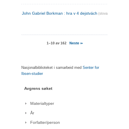
John Gabriel Borkman : hra v 4 dejstvách
(slovakisk)
Neste
1–10 av 162
>>
Nasjonalbiblioteket i samarbeid med
Senter for
Ibsen-studier
Avgrens søket
Materialtyper
År
Forfatter/person