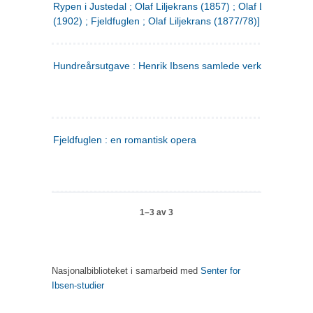
Rypen i Justedal ; Olaf Liljekrans (1857) ; Olaf Liljekrans
(1902) ; Fjeldfuglen ; Olaf Liljekrans (1877/78)]
Hundreårsutgave : Henrik Ibsens samlede verker. 3
Fjeldfuglen : en romantisk opera
1–3 av 3
Nasjonalbiblioteket i samarbeid med
Senter for
Ibsen-studier