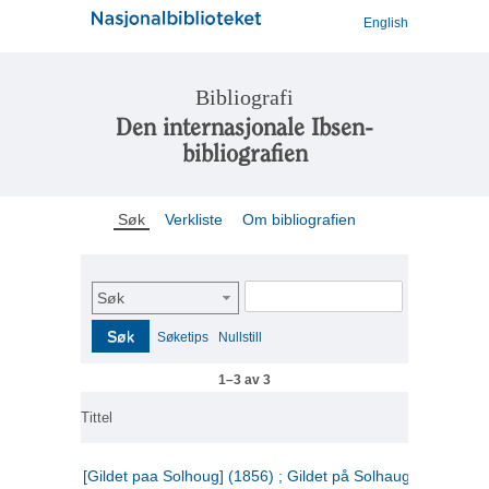
English
Bibliografi
Den internasjonale Ibsen-
bibliografien
Søk
Verkliste
Om bibliografien
Søk
Søk
Søketips
Nullstill
1–3 av 3
Tittel
[Gildet paa Solhoug] (1856) ; Gildet på Solhaug (1883) ;