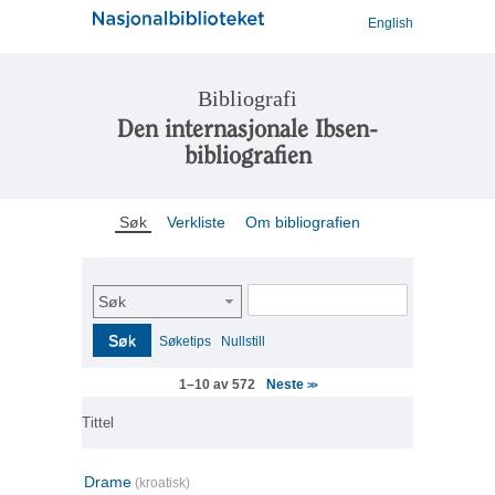
English
Bibliografi
Den internasjonale Ibsen-
bibliografien
Søk
Verkliste
Om bibliografien
Søk
Søk
Søketips
Nullstill
Neste
1–10 av 572
>>
Tittel
Drame
(kroatisk)