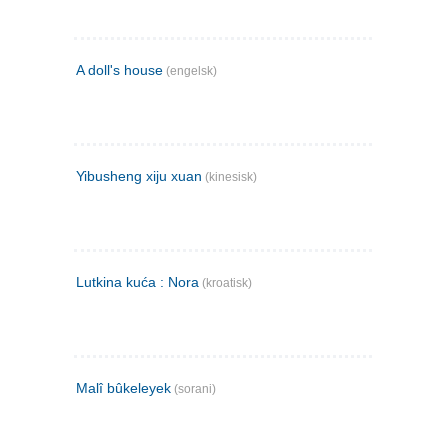
A doll's house
(engelsk)
Yibusheng xiju xuan
(kinesisk)
Lutkina kuća : Nora
(kroatisk)
Malî bûkeleyek
(sorani)