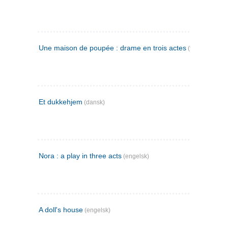
Une maison de poupée : drame en trois actes
(fransk)
Et dukkehjem
(dansk)
Nora : a play in three acts
(engelsk)
A doll's house
(engelsk)