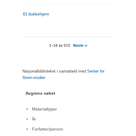
Et dukkehjem
Neste
1–10 av 572
>>
Nasjonalbiblioteket i samarbeid med
Senter for
Ibsen-studier
Avgrens søket
Materialtyper
År
Forfatter/person