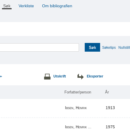
Søk
Verkliste
Om bibliografien
Søk
Søketips
Nullstill
Utskrift
Eksporter
>>
Forfatter/person
År
1913
Ibsen, Henrik
1975
Ibsen, Henrik ...