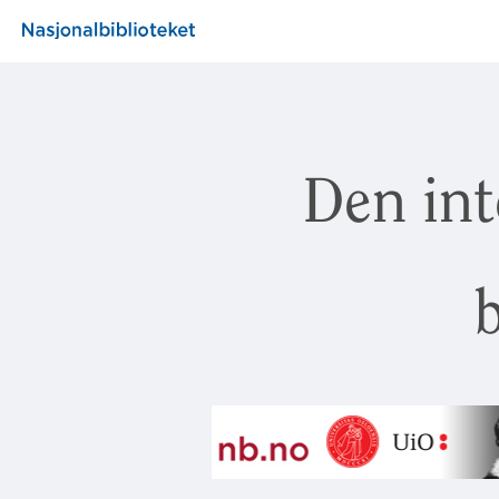
Den int
b