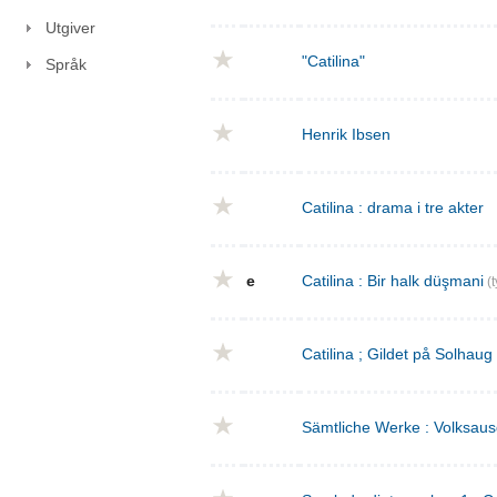
Utgiver
"Catilina"
Språk
Henrik Ibsen
Catilina : drama i tre akter
e
Catilina : Bir halk düşmani
(t
Catilina ; Gildet på Solhaug
Sämtliche Werke : Volksaus