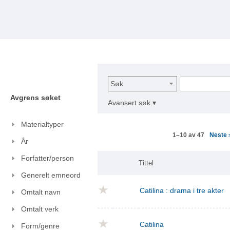
Søk
Avgrens søket
Avansert søk ▾
Materialtyper
Neste
1–10 av 47
År
Forfatter/person
Tittel
Generelt emneord
Catilina : drama i tre akter
Omtalt navn
Omtalt verk
Catilina
Form/genre