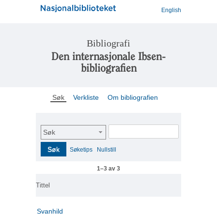
English
Bibliografi
Den internasjonale Ibsen-
bibliografien
Søk
Verkliste
Om bibliografien
Søk
Søk
Søketips
Nullstill
1–3 av 3
Tittel
Svanhild