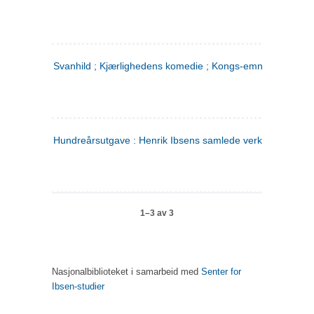
Svanhild ; Kjærlighedens komedie ; Kongs-emnerne
Hundreårsutgave : Henrik Ibsens samlede verker. 4
1–3 av 3
Nasjonalbiblioteket i samarbeid med
Senter for
Ibsen-studier