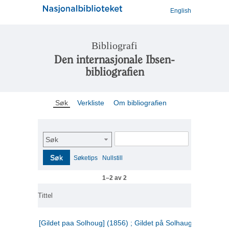
English
Bibliografi
Den internasjonale Ibsen-
bibliografien
Søk
Verkliste
Om bibliografien
Søk
Søk
Søketips
Nullstill
1–2 av 2
Tittel
[Gildet paa Solhoug] (1856) ; Gildet på Solhaug (1883) ;