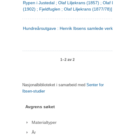
Rypen i Justedal ; Olaf Liljekrans (1857) ; Olaf Liljekrans
(1902) ; Fjeldfuglen ; Olaf Liljekrans (1877/78)]
Hundreårsutgave : Henrik Ibsens samlede verker. 3
1–2 av 2
Nasjonalbiblioteket i samarbeid med
Senter for
Ibsen-studier
Avgrens søket
Materialtyper
År