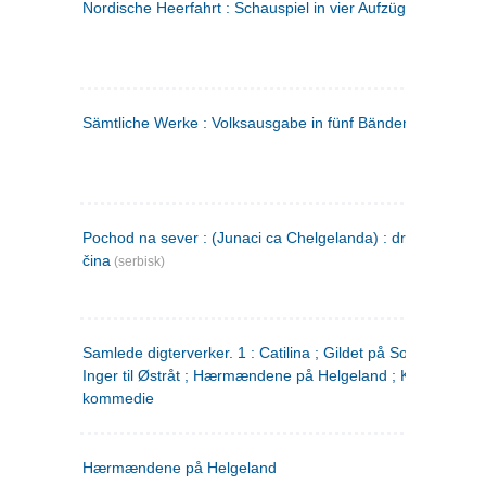
Nordische Heerfahrt : Schauspiel in vier Aufzügen
(tysk)
Sämtliche Werke : Volksausgabe in fünf Bänden
(tysk)
Pochod na sever : (Junaci ca Chelgelanda) : drama u četiri
čina
(serbisk)
Samlede digterverker. 1 : Catilina ; Gildet på Solhaug ; Fru
Inger til Østråt ; Hærmændene på Helgeland ; Kjærlighede
kommedie
Hærmændene på Helgeland