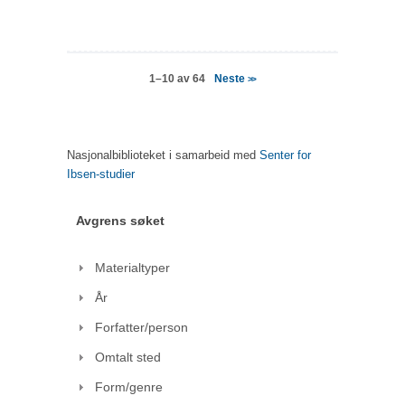
Neste
1–10 av 64
>>
Nasjonalbiblioteket i samarbeid med
Senter for
Ibsen-studier
Avgrens søket
Materialtyper
År
Forfatter/person
Omtalt sted
Form/genre