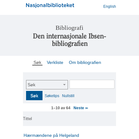
English
Bibliografi
Den internasjonale Ibsen-
bibliografien
Søk
Verkliste
Om bibliografien
Søk
Søk
Søketips
Nullstill
Neste
1–10 av 64
>>
Tittel
Hærmændene på Helgeland