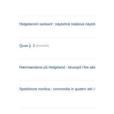
Helgelannin sankarit : näytelmä neljässä näytöksessä
(finsk
Quan ji. 2
(kinesisk)
Hærmændene på Helgeland : skuespil i fire akter
Spedizione nordica : commedia in quattro atti
(italiensk)