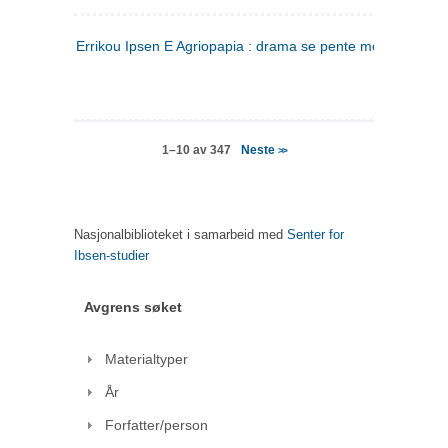
Errikou Ipsen E Agriopapia : drama se pente mere
(gresk)
Neste
1–10 av 347
>>
Nasjonalbiblioteket i samarbeid med
Senter for
Ibsen-studier
Avgrens søket
Materialtyper
År
Forfatter/person