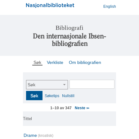
English
Bibliografi
Den internasjonale Ibsen-
bibliografien
Søk
Verkliste
Om bibliografien
Søk
Søk
Søketips
Nullstill
Neste
1–10 av 347
>>
Tittel
Drame
(kroatisk)