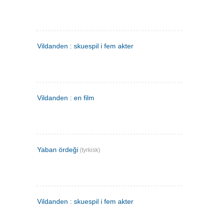
Vildanden : skuespil i fem akter
Vildanden : en film
Yaban ördeği
(tyrkisk)
Vildanden : skuespil i fem akter