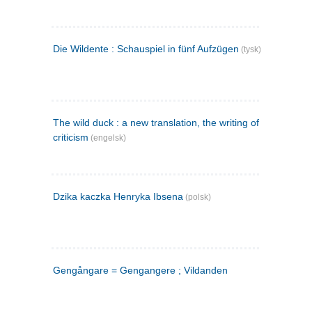
Die Wildente : Schauspiel in fünf Aufzügen
(tysk)
The wild duck : a new translation, the writing of the play,
criticism
(engelsk)
Dzika kaczka Henryka Ibsena
(polsk)
Gengångare = Gengangere ; Vildanden