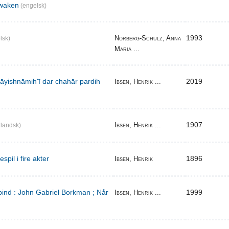
waken
(engelsk)
1993
Norberg-Schulz, Anna
lsk)
Maria ...
̄yishnāmihʹī dar chahār pardih
2019
Ibsen, Henrik ...
1907
Ibsen, Henrik ...
landsk)
pil i fire akter
1896
Ibsen, Henrik
bind : John Gabriel Borkman ; Når
1999
Ibsen, Henrik ...