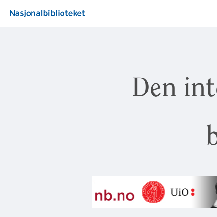
Den int
b