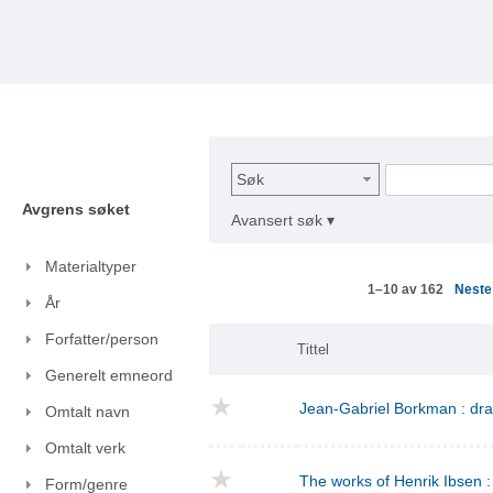
Søk
Avgrens søket
Avansert søk ▾
Materialtyper
Nest
1–10 av 162
År
Forfatter/person
Tittel
Generelt emneord
Jean-Gabriel Borkman : dr
Omtalt navn
Omtalt verk
The works of Henrik Ibsen : 
Form/genre