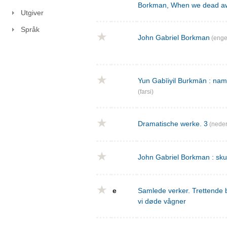
Borkman, When we dead a
Utgiver
Språk
John Gabriel Borkman
(enge
Yun Gabīiyil Burkmān : nama
(farsi)
Dramatische werke. 3
(neder
John Gabriel Borkman : skues
e
Samlede verker. Trettende 
vi døde vågner