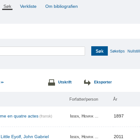
Søk
Verkliste
Om bibliografien
Søk
Søketips
Nullstill
e
Utskrift
Eksporter
>>
Forfatter/person
År
ame en quatre actes
1897
Ibsen, Henrik ...
(fransk)
Little Eyolf, John Gabriel
2011
Ibsen, Henrik ...