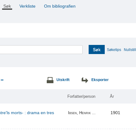
Søk
Verkliste
Om bibliografien
Søk
Søketips
Nullstill
e
Utskrift
Eksporter
>>
Forfatter/person
År
re'ls morts- : drama en tres
1901
Ibsen, Henrik ...