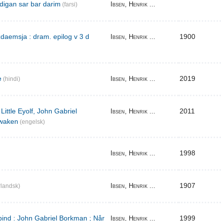
digan sar bar darim
Ibsen, Henrik ...
(farsi)
aemsja : dram. epilog v 3 d
1900
Ibsen, Henrik ...
e
2019
Ibsen, Henrik ...
(hindi)
Little Eyolf, John Gabriel
2011
Ibsen, Henrik ...
waken
(engelsk)
1998
Ibsen, Henrik ...
1907
Ibsen, Henrik ...
landsk)
bind : John Gabriel Borkman ; Når
1999
Ibsen, Henrik ...