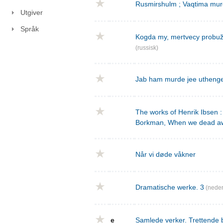
Rusmirshulm ; Vaqtima mur
Utgiver
Språk
Kogda my, mertvecy probužd
(russisk)
Jab ham murde jee utheng
The works of Henrik Ibsen : 
Borkman, When we dead a
Når vi døde våkner
Dramatische werke. 3
(neder
e
Samlede verker. Trettende 