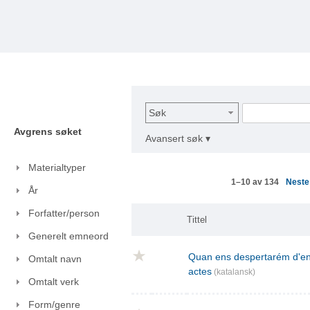
Søk
Avgrens søket
Avansert søk ▾
Materialtyper
Nest
1–10 av 134
År
Forfatter/person
Tittel
Generelt emneord
Quan ens despertarém d'ent
Omtalt navn
actes
(katalansk)
Omtalt verk
Form/genre