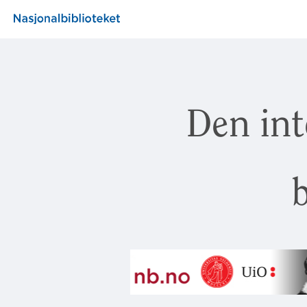
Den int
b