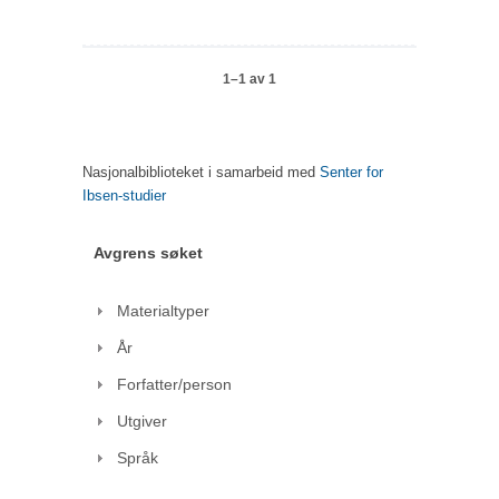
1–1 av 1
Nasjonalbiblioteket i samarbeid med
Senter for
Ibsen-studier
Avgrens søket
Materialtyper
År
Forfatter/person
Utgiver
Språk