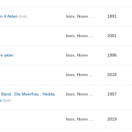
in 4 Akten
1891
Ibsen, Henrik ...
(tysk)
2001
Ibsen, Henrik ...
re akter
1996
Ibsen, Henrik
2018
Ibsen, Henrik ...
r Band : Die Meerfrau ; Hedda
1907
Ibsen, Henrik ...
s
(tysk)
2019
Ibsen, Henrik ...