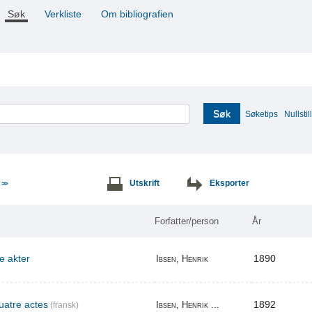
Søk
Verkliste
Om bibliografien
Søk
Søketips
Nullstill
e
Utskrift
Eksporter
>>
Forfatter/person
År
re akter
1890
Ibsen, Henrik
uatre actes
1892
Ibsen, Henrik ...
(fransk)