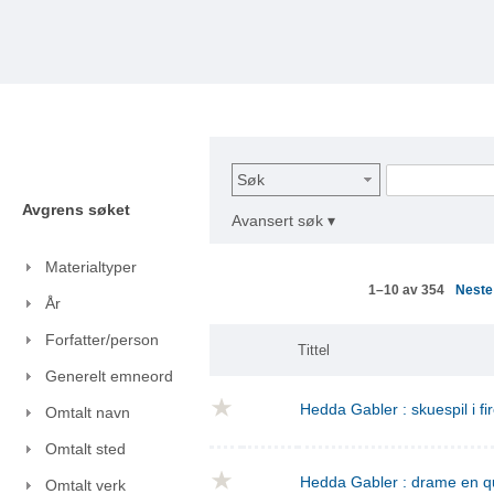
Søk
Avgrens søket
Avansert søk ▾
Materialtyper
Nest
1–10 av 354
År
Forfatter/person
Tittel
Generelt emneord
Hedda Gabler : skuespil i fi
Omtalt navn
Omtalt sted
Hedda Gabler : drame en q
Omtalt verk