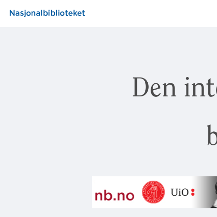
Den int
b