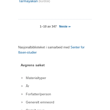
Tarmayakan
(kurdisk)
Neste
1–10 av 347
>>
Nasjonalbiblioteket i samarbeid med
Senter for
Ibsen-studier
Avgrens søket
Materialtyper
År
Forfatter/person
Generelt emneord