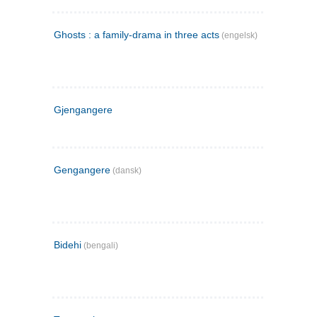
Ghosts : a family-drama in three acts
(engelsk)
Gjengangere
Gengangere
(dansk)
Bidehi
(bengali)