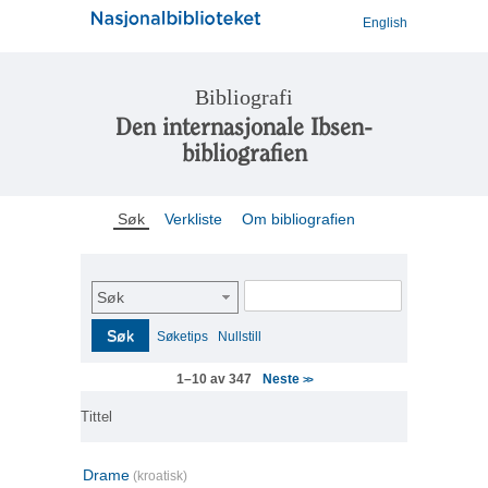
English
Bibliografi
Den internasjonale Ibsen-
bibliografien
Søk
Verkliste
Om bibliografien
Søk
Søk
Søketips
Nullstill
Neste
1–10 av 347
>>
Tittel
Drame
(kroatisk)