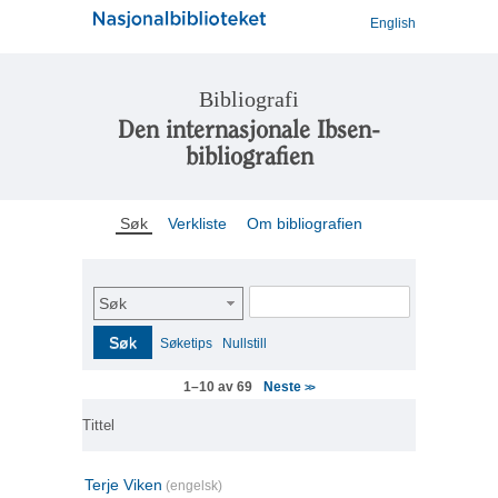
English
Bibliografi
Den internasjonale Ibsen-
bibliografien
Søk
Verkliste
Om bibliografien
Søk
Søk
Søketips
Nullstill
Neste
1–10 av 69
>>
Tittel
Terje Viken
(engelsk)