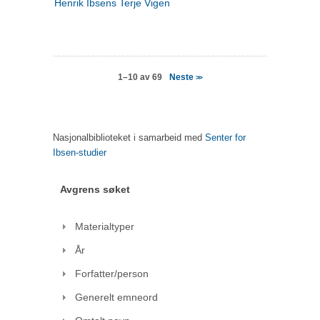
Henrik Ibsens Terje Vigen
Neste
1–10 av 69
>>
Nasjonalbiblioteket i samarbeid med
Senter for
Ibsen-studier
Avgrens søket
Materialtyper
År
Forfatter/person
Generelt emneord