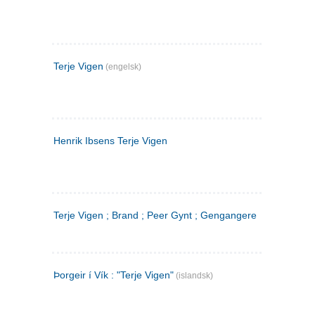
Terje Vigen
(engelsk)
Henrik Ibsens Terje Vigen
Terje Vigen ; Brand ; Peer Gynt ; Gengangere
Þorgeir í Vík : "Terje Vigen"
(islandsk)