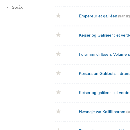
Språk
Empereur et galiléen
(fransk)
Kejser og Galilæer : et verd
I drammi di Ibsen. Volume 
Keisars un Galileetis : dra
Keiser og galileer : et verde
Hwangje wa Kallilli saram
(k