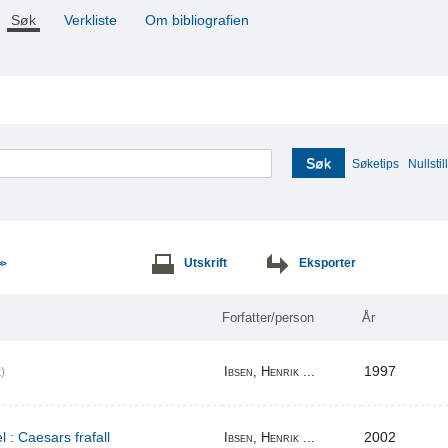
Søk
Verkliste
Om bibliografien
Søk
Søketips
Nullstill
Utskrift
Eksporter
>>
Forfatter/person
År
1997
Ibsen, Henrik ...
)
l : Caesars frafall
2002
Ibsen, Henrik ...