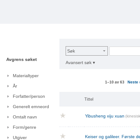
Søk
Avgrens søket
Avansert søk ▾
Materialtyper
Neste
1–10 av 63
År
Forfatter/person
Tittel
Generelt emneord
Yibusheng xiju xuan
(kinesisk
Omtalt navn
Form/genre
Keiser og galileer. Første de
Utgiver