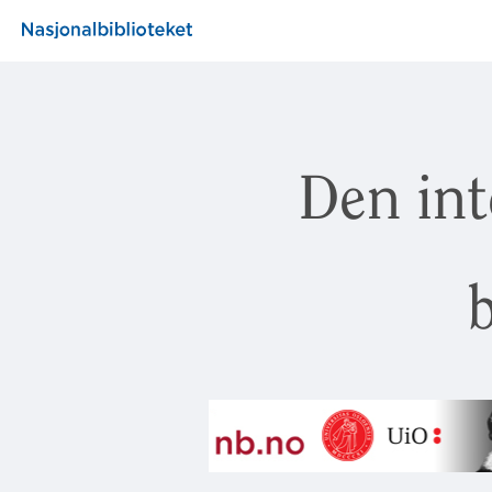
Den int
b