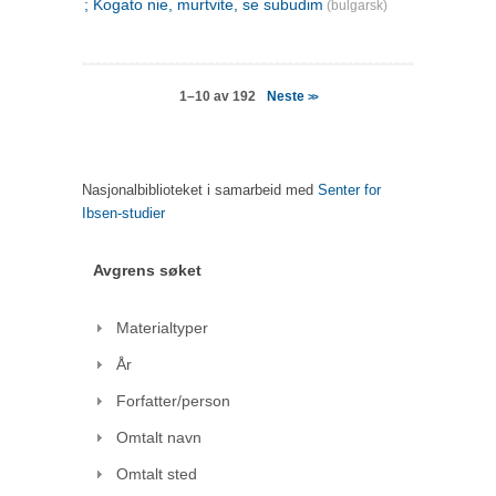
; Kogato nie, murtvite, se subudim
(bulgarsk)
Neste
1–10 av 192
>>
Nasjonalbiblioteket i samarbeid med
Senter for
Ibsen-studier
Avgrens søket
Materialtyper
År
Forfatter/person
Omtalt navn
Omtalt sted