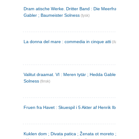
Dram atische Werke. Dritter Band : Die Meerfrau ; Hedda
Gabler ; Baumeister Solness
(tysk)
La donna del mare : commedia in cinque atti
(italiensk)
Valitut draamat. VI : Meren tytär ; Hedda Gabler ; Rakentaj
Solness
(finsk)
Fruen fra Havet : Skuespil i 5 Akter af Henrik Ibsen
Kuklen dom ; Divata patica ; Ženata ot moreto ; Malkijat Ejo