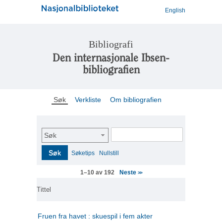
English
Bibliografi
Den internasjonale Ibsen-
bibliografien
Søk
Verkliste
Om bibliografien
Søk
Søk
Søketips
Nullstill
Neste
1–10 av 192
>>
Tittel
Fruen fra havet : skuespil i fem akter