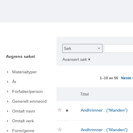
Søk
Avgrens søket
Avansert søk ▾
Materialtyper
Neste
1–10 av 56
År
Forfatter/person
Tittel
Generelt emneord
e
Andhrimner : ("Manden")
Omtalt navn
Omtalt verk
Andhrimner : ("Manden")
Form/genre