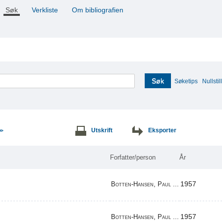
Søk
Verkliste
Om bibliografien
Søk
Søketips
Nullstill
Utskrift
Eksporter
>>
Forfatter/person
År
1957
Botten-Hansen, Paul ...
1957
Botten-Hansen, Paul ...