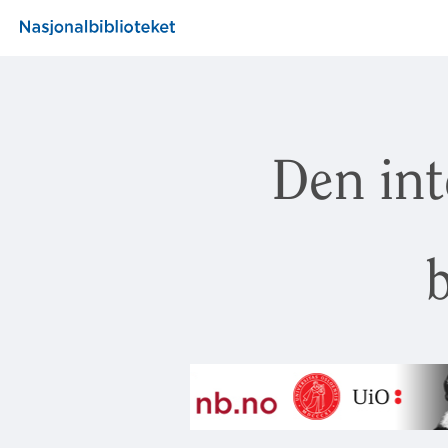
Den int
b