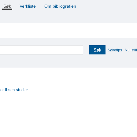
Søk
Verkliste
Om bibliografien
Søk
Søketips
Nullstill
for Ibsen-studier