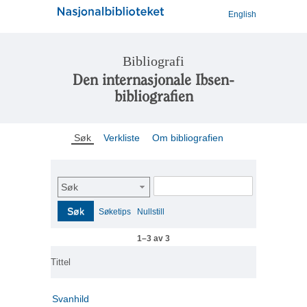
English
Bibliografi
Den internasjonale Ibsen-
bibliografien
Søk
Verkliste
Om bibliografien
Søk
Søk
Søketips
Nullstill
1–3 av 3
Tittel
Svanhild