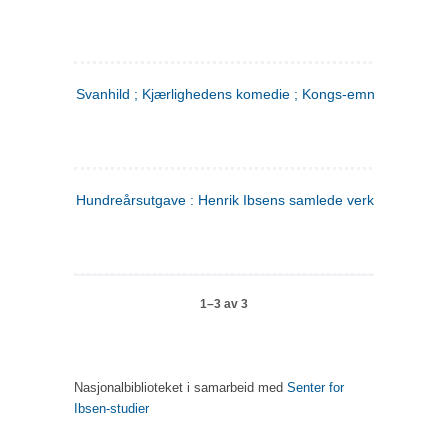
Svanhild ; Kjærlighedens komedie ; Kongs-emnerne
Hundreårsutgave : Henrik Ibsens samlede verker. 4
1–3 av 3
Nasjonalbiblioteket i samarbeid med
Senter for
Ibsen-studier